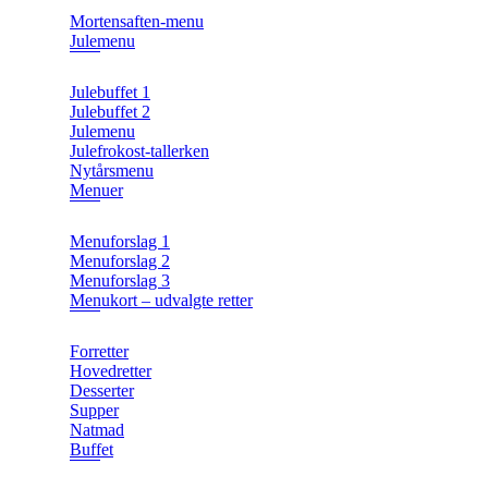
Mortensaften-menu
Julemenu
Julebuffet 1
Julebuffet 2
Julemenu
Julefrokost-tallerken
Nytårsmenu
Menuer
Menuforslag 1
Menuforslag 2
Menuforslag 3
Menukort – udvalgte retter
Forretter
Hovedretter
Desserter
Supper
Natmad
Buffet