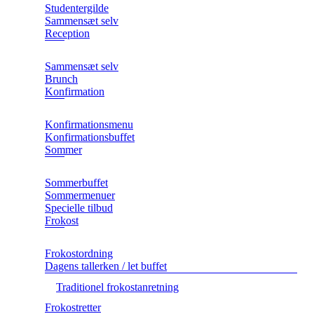
Studentergilde
Sammensæt selv
Reception
Sammensæt selv
Brunch
Konfirmation
Konfirmationsmenu
Konfirmationsbuffet
Sommer
Sommerbuffet
Sommermenuer
Specielle tilbud
Frokost
Frokostordning
Dagens tallerken / let buffet
Traditionel frokostanretning
Frokostretter