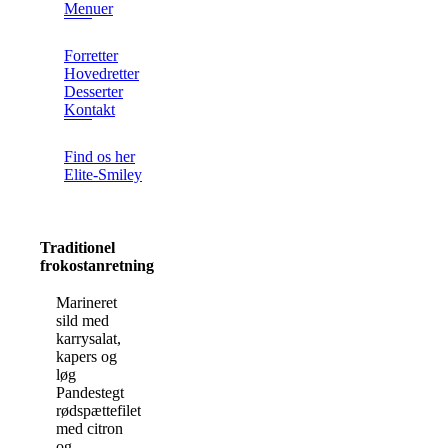
Menuer
Forretter
Hovedretter
Desserter
Kontakt
Find os her
Elite-Smiley
Traditionel
frokostanretning
Marineret
sild med
karrysalat,
kapers og
løg
Pandestegt
rødspættefilet
med citron
og