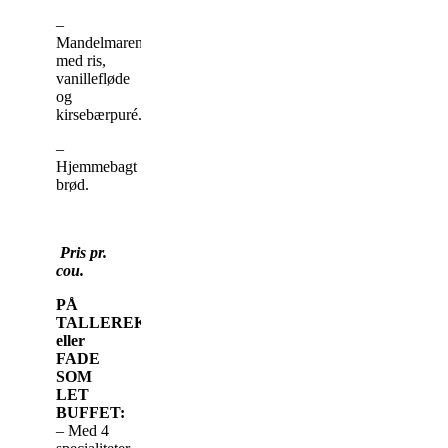
–
Mandelmarengs
med ris,
vanillefløde
og
kirsebærpuré.
–
Hjemmebagt
brød.
Pris pr.
cou.
PÅ
TALLEREKEN
eller
FADE
SOM
LET
BUFFET:
– Med 4