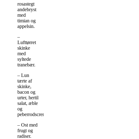
rosastegt
andebryst
med
timian og
appelsin.
–
Lufttørret
skinke
med
syltede
tranebær.
– Lun
tærte af
skinke,
bacon og
urter, hertil
salat, æble
og
peberrodscreme.
– Ost med
frugt og
radiser.