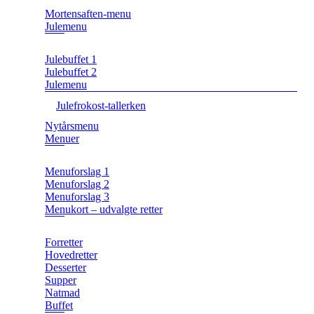
Mortensaften-menu
Julemenu
Julebuffet 1
Julebuffet 2
Julemenu
Julefrokost-tallerken
Nytårsmenu
Menuer
Menuforslag 1
Menuforslag 2
Menuforslag 3
Menukort – udvalgte retter
Forretter
Hovedretter
Desserter
Supper
Natmad
Buffet